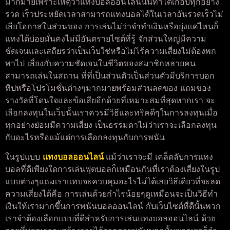
มากมายเพราะเหตุว่าแทงบอลออนไลน์นั้นทำได้เกือบทุกอย่าง
รวด เร็วประหยัดเวลาสามารถแทงบอลได้ในเวลาอันรวดเร็วไม่
เสียโอกาสในส่วนของ การเล่นไม่ว่าจำทำเงินหรือยุ่งแค่ไหนก็
แทงได้บ่อยมั่นคงไม่มีอันตรายไซต์ที่รู้ จักส่วนใหญ่มีความ
ชัดเจนและเสถียรว่าเป็นเว็บใช่หรือไม่ไร้ความเสี่ยงไม่ต้องพก
พาไป เสี่ยงกับความชัดเจนในชีวิตของสมาชิกหลายคน
สามารถเล่นในสถาน ที่ที่เป็นส่วนตัวเป็นส่วนตัวมีบริการบอก
ทิปหรือโปรโมชั่นต่างๆมากมายพร้อมส่วนลดของ แถมของ
รางวัลที่โดนใจและข้อเสียอีกด้วยที่เหมาะสมที่สุดหากเรา จะ
เลือกลงทุนในเว็บนั้นเราควรมีวิธีและทริคดีๆในการลงทุนเมื่อ
ทุกอย่างย่อมมีความเสี่ยง เป็นธรรมดาไม่ว่าเราจะเลือกลงทุน
กับอะไรหรือแม้แต่การเลือกลงทุนกับการพนัน
ในรูปแบบ
แทงบอลออนไลน์
แม้ว่าเราจะมี เคล็ดลับการแทง
บอลที่ดีเพียงใดการเล่นฟุตบอลก็เหมือนกันที่เราต้องเสี่ยงในรูป
แบบต่างๆแถมเราแทบจะควบคุมอะไรไม่ได้เลยวิธีเดียวที่จะลด
ความเสี่ยงได้คือ การเล่นด้วยกำไรน้อยๆดูเหมือนจะเป็นวิธีทำ
เงินให้เรามากขึ้นการพนันบอลออนไลน์ กับเว็บไซต์ที่ดีนั้นพวก
เราจำต้องเลือกแบบที่ดีสำหรับการเล่นแทงบอลออนไลน์ ด้วย