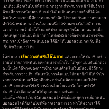
การที่พวกเราจะสร้างรายได้จากการพนันบอลนั้นพวกเราก็จำ
เป็นต้องเลือกเว็บไซต์ที่ตามมาตรฐานสำหรับการเข้าใช้บริการ
ด้วยเมื่อการพนันบอล ที่แหน่งใดไม่เป็นอันตรายแล้วก็ได้เงิน
ด้วยในช่วงเวลานี้มีการออกมากำจัด โต๊ะบอลกันอย่างมากมาย
ทำให้นักพนันบอลส่วนใดส่วนหนึ่งได้รับผลพวงไม่ได้มี ความ
แตกต่างจากเจ้ามือโต๊ะบอลที่ประกอบธุรกิจนี้มานานมากเมื่อ
เกิดเหตุการณ์แบบนี้เข้าก็ทำให้ทั้งยัง2ข้างต้องหาแนวทางที่จะ
สามารถเข้าถึงการพนันบอล ได้อีกโต๊ะบอลส่วนมากเก็บเนื้อ
เก็บตัวเงียบบางโต๊ะ
ให้พวกเรา
เลือกวางเดิมพันได้ไม่ยาก
แล้วจะก่อให้สมาชิกสร้าง
รายได้จากการพนันบอลผ่านทางหน้าเว็บ ได้ทุกๆแบบกันอีกด้วย
ฉะนั้นเงินวิถีทางของการเข้ามาเล่นด้านในเว็บมันจะมีวิถีทาง
สำหรับการวางเดิม พันนานัปการต้นแบบให้สมาชิกได้ได้กำไร
จากการพนันบอลได้ทุกลีกกัน อย่างไม่ต้องสงสัยและไม่ว่า
สมาชิกจะเข้ามาใช้บริการด้านในเว็บเวลาใดก็ตามทำให้
สมาชิกได้เลือกเล่นกันได้ทุกแบบอย่างกันอย่าง
แน่แท้UFABETเว็บพนันบอลออนไลน์ดีเยี่ยมที่สุดการเลือกพนัน
บอลออนไลน์กับเว็บไซต์ที่พวกเราสามารถ ทำให้พวกเราได้
โอกาสที่ดีด้วยสำหรับในการลงทุนด้วย เมื่อการพนันบอล