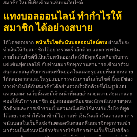
สมาชิกใหม่ที่เพิ่งเข้ามาเล่นบนเว็บไซต์
แทงบอลออนไลน์ ทำกำไรให้
สมาชิก ได้อย่างสบาย
ได้โดยตรงจาก
หน้าเว็บไซต์พนันบอลออนไลน์ตรง
ผ่านเว็บจะ
ทำเงินให้กับสมาชิกได้อย่างรวดเร็วอีกด้วย และการพนัน
ภายในเว็บไซต์นี้เป็นเว็บพนันออนไลน์ที่มีทุกเรื่องเกี่ยวกับการ
แข่งขันฟุตบอลให้ กับท่านสมาชิกทุกท่านสามารถเข้ามาร่วม
สนุกและสนุกกับการเล่นพนันบอลในแต่ละรูปแบบที่หลากหลาย
ได้ตลอดเวลาและในรูปแบบการพนันภายในเว็บไซต์ นี้จะมีช่อง
ทางทำเงินให้กับสมาชิกได้อย่างรวดเร็วอีกด้วยซึ่งในรูปแบบ
แทงบอลผ่านเว็บนั้นจะมีเจ้าหน้าที่คอยอำนวยความสะดวกและ
คอยให้บริการสมาชิก อยู่เสมอยอดนิยมของนักพนันหลายๆคน
อีกด้วยและการเข้าร่วมเป็นส่วนหนึ่งเพื่อใช้งานกับเว็บไซต์พูด
ได้เลยว่าจะทำให้สมาชิกมีโอกาสทำเงินวันแล้ววันเล่าและ การ
พนันบอลในเว็บก็แข่งกันตลอดวันตลอดคืนสมาชิกทุกท่านเข้า
มาร่วมเป็นส่วนหนึ่งสำหรับการใช้บริการผ่านเว็บก็ไม่ใช่เรื่อง