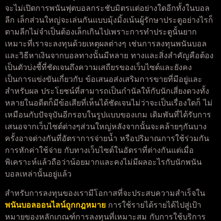
จะไม่เปิดการพนันฟุตบอลกระชับมิตรแต่อย่างใดอีกทั้งในบอล
ลีก เล็กส่วนใหญ่จะเล่นกันแบบมุ้งมิ้งเน้นผู้รักษาประตูอย่างไรก็
ตามลีกไม่จำเป็นต้องเล็กเกินไปเพราะการทำประตูนั้นยาก
เหมาะที่เราจะลงทุนด้วยเหตุผลต่างๆ เช่นการลงทุนพนันบอล
และวิธีหาเงินจากบอลทางนั้นมีหลาย ทางและสิ่งสำคัญคือต้อง
เป็นตัวบ่งชี้ที่ชัดเจนถึงความเสถียรของเว็บไซต์และยังคง
เป็นการแข่งขันเกี่ยวกับ ข้อเสนอส่งเสริมการขายที่มีอยู่และ
สำหรับผล ประโยชน์ที่สามารถเป็นกำนัลให้กับนักเสี่ยงดวงทั้ง
หลายในอดีตก็มีข้อเสียที่เห็นได้ชัดเจนไม่ว่าจะเป็นเรื่องใดก็ ไม่
เหมือนกับปัจจุบันอีกรอบในรูปแบบของเกม เดิมพันที่ได้รับการ
เสนอจากเว็บไซต์ต่างๆส่วนใหญ่หลังจากนั้นจะคล้ายๆกันบาง
ครั้งอาจต่างกันที่อัตราการจ่ายน้ำ หรือปริมาณการใช้ร่วมกัน
การหักค่าใช้จ่าย กับทางเว็บไซต์ในอัตราที่ต่างกันแต่เมื่อ
พิเคราะห์แล้วถือว่าน้อยมากและคงไม่มีผลอะไรกับนักพนัน
บอลเหล่านั้นอยู่แล้ว
สำหรับการลงทุนของเรามีโอกาสที่จะประสบความสำเร็จใน
พนันบอลออนไลน์ถูกกฎหมาย
การใช้รายได้รายได้ไปสู่เป้า
หมายของหลักเกณฑ์การลงทุนที่เหมาะสม กับการใช้บริการ