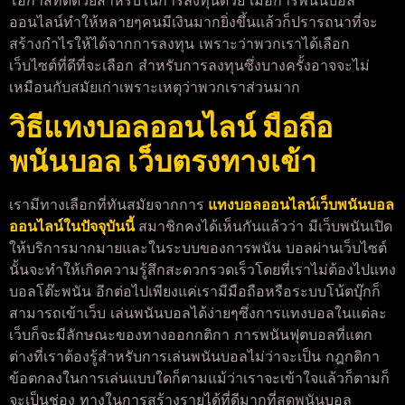
ออนไลน์ทำให้หลายๆคนมีเงินมากยิ่งขึ้นแล้วก็ปรารถนาที่จะ
สร้างกำไรให้ได้จากการลงทุน เพราะว่าพวกเราได้เลือก
เว็บไซต์ที่ดีที่จะเลือก สำหรับการลงทุนซึ่งบางครั้งอาจจะไม่
เหมือนกับสมัยเก่าเพราะเหตุว่าพวกเราส่วนมาก
วิธีแทงบอลออนไลน์ มือถือ
พนันบอล เว็บตรงทางเข้า
เรามีทางเลือกที่ทันสมัยจากการ
แทงบอลออนไลน์เว็บพนันบอล
ออนไลน์ในปัจจุบันนี้
สมาชิกคงได้เห็นกันแล้วว่า มีเว็บพนันเปิด
ให้บริการมากมายและในระบบของการพนัน บอลผ่านเว็บไซต์
นั้นจะทำให้เกิดความรู้สึกสะดวกรวดเร็วโดยที่เราไม่ต้องไปแทง
บอลโต๊ะพนัน อีกต่อไปเพียงแค่เรามีมือถือหรือระบบโน้ตบุ๊กก็
สามารถเข้าเว็บ เล่นพนันบอลได้ง่ายๆซึ่งการแทงบอลในแต่ละ
เว็บก็จะมีลักษณะของทางออกกติกา การพนันฟุตบอลที่แตก
ต่างที่เราต้องรู้สำหรับการเล่นพนันบอลไม่ว่าจะเป็น กฎกติกา
ข้อตกลงในการเล่นแบบใดก็ตามแม้ว่าเราจะเข้าใจแล้วก็ตามก็
จะเป็นช่อง ทางในการสร้างรายได้ที่ดีมากที่สุดพนันบอล