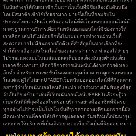
โบนัสต่างๆให้กับสมาชิกเว็บเราเป็นเว็บที่มีชื่อเสียงอันดับหนึ่ง
โดยมีสมาชิกเข้าใช้เว็บเรามาก มายซึ่งเป็นที่ยอมรับใน
ประเทศไทยว่าเป็นเว็บพนันออนไลน์ที่ดีเว็บแทงบอลออนไลน์มี
มาตรฐานการบริการเดียวกันพนันบอลออนไลน์มีช่องทางให้
เราเลือก เล่นได้ไม่น้อยอีกทั้งในระบบการทำงานผ่านเว็บก็
สะดวกสบายไม่มีอันตรายอีกด้วยที่สำคัญเป็นทางเลือกที่จะ
ทำให้เราเลือกเล่นในสไตล์ของตนเราสามารถ ทำเองได้ง่ายๆ
ไม่ว่าจะแทงแบบไหนเล่นบอลสเต็ปบอลเต็งเล่นสูงต่ำเล่นเต็ม
เวลาครึ่งเวลาเรา เลือกวิธีการจ่ายเงินพนันได้ง่ายๆด้วยตัวเอง
อีกทั้ง สำหรับการแข่งขันในแต่ละกลุ่มก็สามารถดูการแทงบอล
ในแต่ละคู่ได้ไม่ยากUFABETเว็บพนันบอลออนไลน์ที่ดีที่สุดหาก
อยากรู้ว่าเว็บพนันบอลไหนดีและน่า เข้าร่วมวางเดิมพันสูงที่สุด
จำเป็นต้องเข้ามาเล่นที่เว็บพนันออนไลน์UFABETแล้วจะรู้ว่า
เว็บพนันที่ดีที่สุดคืออะไรพร้อมบริการอย่างมืออาชีพที่มีครบ
ทุกอย่างไม่ว่าจะเป็นโปรโมชั่นดีๆราคาต่อรองดีๆนอกจากนี้ยัง
มีคณะทำงานที่คอยให้บริการดูแลตลอด วันพร้อมทั้งพัฒนารูป
แบบการให้บริการที่เป็นเลิศอย่างต่อเนื่องจึงเป็นที่นิยมอย่างมาก